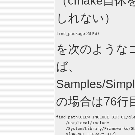
（cmake自
しれない）
find_package(GLEW)
を次のような
ば、
Samples/Simpl
の場合は76行
find_path(GLEW_INCLUDE_DIR GL/gle
    /usr/local/include

    /System/Library/Frameworks/GL
    ${OPENGL_LIBRARY_DIR}
