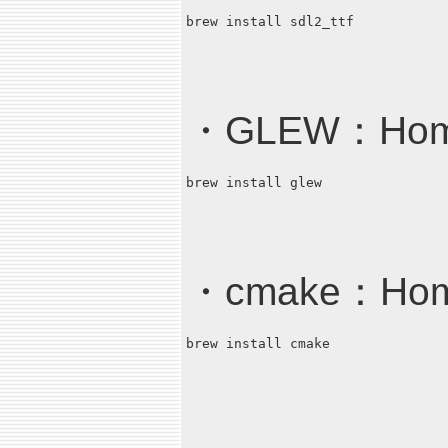
brew install sdl2_ttf
・GLEW：Ho
brew install glew
・cmake：H
brew install cmake