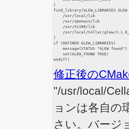
)

find_library(GLEW_LIBRARIES GLEW

    /usr/local/lib

    /usr/openwin/lib

    /usr/X11R6/lib

    /usr/local/Cellar/glew/2.1.0_
)

if (DEFINED GLEW_LIBRARIES)

    message(STATUS "GLEW found")

    set(GLEW_FOUND TRUE)

修正後のCMakeL
"/usr/local/Ce
ョンは各自の
さい。バージ