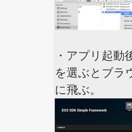
・アプリ起動後、Ac
を選ぶとブラ
に飛ぶ。