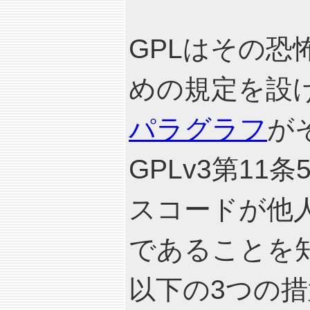
GPLはその
めの規定を設
パラグラフ
が
GPLv3第1
スコードが他
であることを
以下の3つの