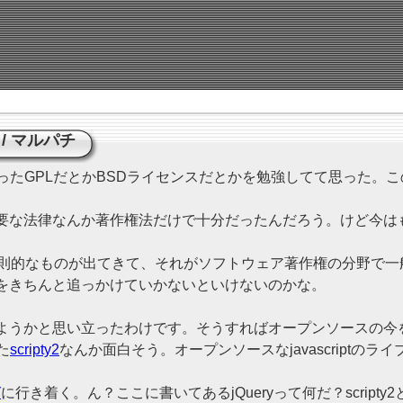
/
マルパチ
てもらったGPLだとかBSDライセンスだとかを勉強してて思った
要な法律なんか著作権法だけで十分だったんだろう。けど今は
う変則的なものが出てきて、それがソフトウェア著作権の分野で
をきちんと追っかけていかないといけないのかな。
ようかと思い立ったわけです。そうすればオープンソースの今
た
scripty2
なんか面白そう。オープンソースなjavascriptのラ
グ
に行き着く。ん？ここに書いてあるjQueryって何だ？scripty2と