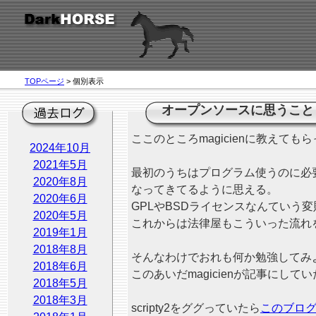
TOPページ
> 個別表示
オープンソースに思うこと
ここのところmagicienに教え
2024年10月
2021年5月
最初のうちはプログラム使うのに必
2020年8月
なってきてるように思える。
2020年6月
GPLやBSDライセンスなんてい
2020年5月
これからは法律屋もこういった流れ
2019年1月
2018年8月
そんなわけでおれも何か勉強してみ
2018年6月
このあいだmagicienが記事にしてい
2018年5月
2018年3月
scripty2をググっていたら
このブロ