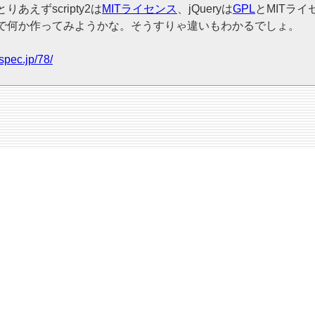
えずscripty2は
MITライセンス
、jQueryは
GPL
とMITラ
で何か作ってみようかな。そうすりゃ違いもわかるでしょ。
spec.jp/78/