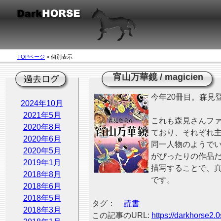
TOPページ
> 個別表示
宵山万華鏡
/
magicien
今年20冊目。森見
2024年10月
2021年5月
これも森見さんファ
2020年8月
ており、それぞれ
2020年6月
同一人物のようで
2020年5月
がぴったりの作品
2019年1月
描写することで、
2018年8月
です。
2018年6月
2018年5月
タグ：
読書
2018年3月
この記事のURL:
https://darkhorse2.0