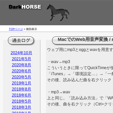
TOPページ
> 個別表示
MacでのWeb用音声変換
/
ウェブ用にmp3とoggとwavを用
2024年10月
2021年5月
・wav→mp3
2020年8月
こういうときに限ってQuickTimeが
2020年6月
「iTunes」→「環境設定…」→
2020年5月
その後、読み込んだ曲を右クリック（
2019年1月
2018年8月
・mp3→wav
2018年6月
上と同じ。「読み込み方法」で「W
2018年5月
その後、曲を右クリック（Ctrl+
2018年3月