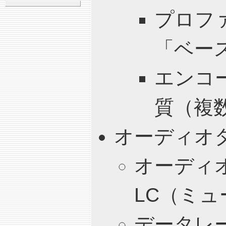
プロフ
「ベー
エンコ
質（複
オーディオ
オーディオ
LC（ミ
データレー