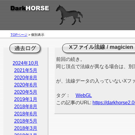
TOPページ
> 個別表示
Xファイル法線
/
magicien
前回の続き。
2024年10月
同じ頂点で法線が異なる場合は、別
2021年5月
2020年8月
が、法線データの入っていないXファイ
2020年6月
2020年5月
タグ：
WebGL
2019年1月
この記事のURL:
https://darkhorse2.0
2018年8月
2018年6月
2018年5月
2018年3月