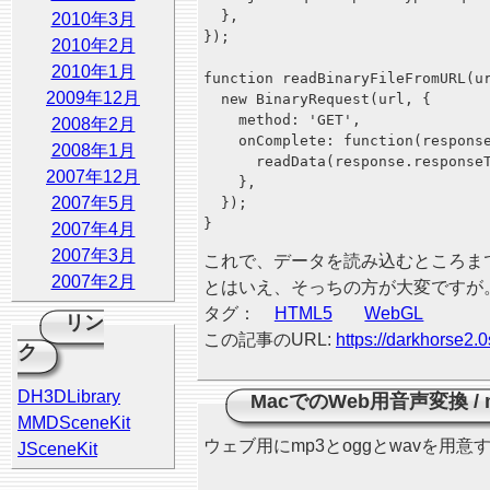
  },

2010年3月
});

2010年2月
2010年1月
function readBinaryFileFromURL(ur
2009年12月
  new BinaryRequest(url, {

    method: 'GET',

2008年2月
    onComplete: function(response
2008年1月
      readData(response.responseT
2007年12月
    },

2007年5月
  });

2007年4月
2007年3月
これで、データを読み込むところま
2007年2月
とはいえ、そっちの方が大変ですが
タグ：
HTML5
WebGL
リン
この記事のURL:
https://darkhorse2.0
ク
DH3DLibrary
MacでのWeb用音声変換
/
MMDSceneKit
ウェブ用にmp3とoggとwavを用
JSceneKit