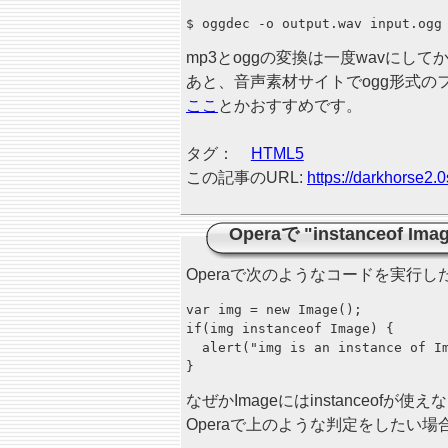
mp3とoggの変換は一度wavにし
あと、音声素材サイトでogg形式
ここ
とかおすすめです。
タグ：
HTML5
この記事のURL:
https://darkhorse2.0
Operaで "instanceof 
Operaで次のようなコードを実行したところ、"Un
var img = new Image();

if(img instanceof Image) {

  alert("img is an instance of Im
なぜかImageにはinstanceofが使
Operaで上のような判定をしたい場合は