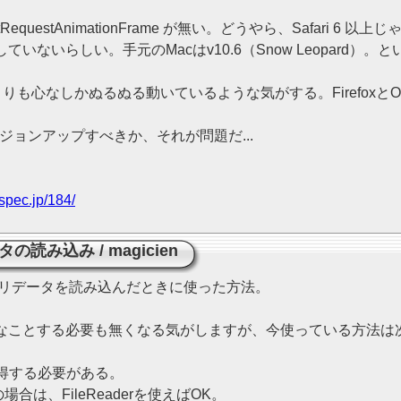
tRequestAnimationFrame が無い。どうやら、Safari 
か対応していないらしい。手元のMacはv10.6（Snow Leopa
りも心なしかぬるぬる動いているような気がする。FirefoxとO
ジョンアップすべきか、それが問題だ...
spec.jp/184/
データの読み込み
/
magicien
のバイナリデータを読み込んだときに使った方法。
こんなことする必要も無くなる気がしますが、今使っている方法は
得する必要がある。
合は、FileReaderを使えばOK。