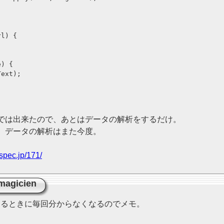
l) {

) {

ext);

では出来たので、あとはデータの解析をするだけ。
。データの解析はまた今度。
spec.jp/171/
magicien
意するときに毎回分からなくなるのでメモ。