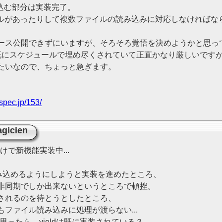
込む部分は実装完了。
イルがあったりして複数ファイルの読み込みに対応しなければな
ース公開できずにいますが、そろそろ覚悟を決めようかと思っ
にスケジュールで埋め尽くされていて正直かなり厳しいですが..
たいなので、ちょっと急ぎます。
spec.jp/153/
gicien
けで新機能実装中...
み込めるようにしようと実装を進めたところ、
込みが非同期でしか出来ないというところで頓挫。
されるのを待とうとしたところ、
ファイル読み込みに処理が渡らない...
..と思ったら、yieldは既に実装されている？