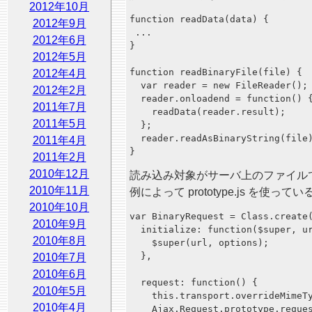
2012年10月
function readData(data) {

2012年9月
 ...

2012年6月
}

2012年5月
function readBinaryFile(file) {

2012年4月
  var reader = new FileReader();

2012年2月
  reader.onloadend = function() {
2011年7月
    readData(reader.result);

2011年5月
  };

  reader.readAsBinaryString(file)
2011年4月
2011年2月
2010年12月
読み込み対象がサーバ上のファイルであれば、"
2010年11月
例によって prototype.js を使
2010年10月
var BinaryRequest = Class.create(
2010年9月
  initialize: function($super, ur
2010年8月
    $super(url, options);

  },

2010年7月
2010年6月
  request: function() {

2010年5月
    this.transport.overrideMimeTy
2010年4月
    Ajax.Request.prototype.reques