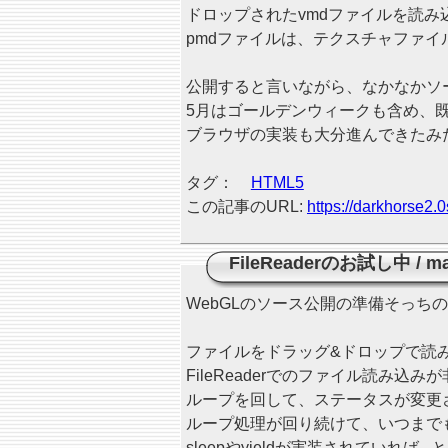
ドロップされたvmdファイルを読み
pmdファイルは、テクスチャファ
公開すると言いながら、なかなかソ
5月はゴールデンウィークも含め、既
ブラウザの実装も大分進んできたみ
タグ：
HTML5
この記事のURL:
https://darkhorse2.0
FileReaderのお試し中
/
ma
WebGLのソース公開の準備そっちの
ファイルをドラッグ&ドロップで読
FileReaderでのファイル読み
ループを回して、ステータスが変更
ループ処理が回り続けて、いつまでも
sleepやyieldが実装されていれば.