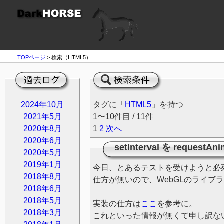
TOPページ
> 検索（HTML5）
2024年10月
タグに「
HTML5
」を持つ
2021年5月
1〜10件目 / 11件
2020年8月
1
2
次へ
2020年6月
setInterval を requestAn
2020年5月
2019年1月
今日、とあるテストを受けようと必
2018年8月
仕方が無いので、WebGLのライブラリで使って
2018年6月
2018年5月
実装の仕方は
ここ
を参考に。
2018年3月
これといった情報が無くて申し訳な