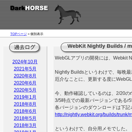
TOPページ
> 個別表示
WebKit Nightly Builds
/
m
WebGLアプリの開発には、Webkit Ni
2024年10月
2021年5月
Nightly Buildsというわけで
2020年8月
厄介なことに、更新する度にWebG
2020年6月
2020年5月
今、動作確認しているのは、2/20のr
2019年1月
3/5時点での最新バージョンであるr55
2018年8月
各バージョンのダウンロードは下記↓
2018年6月
http://nightly.webkit.org/builds/trunk/
2018年5月
2018年3月
というわけで、自分用メモでした。